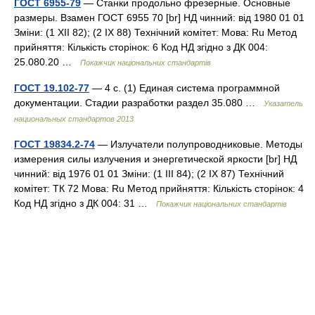
ГОСТ 6955-79
— Станки продольно фрезерные. Основные
размеры. Взамен ГОСТ 6955 70 [br] НД чинний: від 1980 01 01
Зміни: (1 XII 82); (2 IX 88) Технічний комітет: Мова: Ru Метод
прийняття: Кількість сторінок: 6 Код НД згідно з ДК 004:
25.080.20 …
Покажчик національних стандартів
ГОСТ 19.102-77
— 4 с. (1) Единая система программной
документации. Стадии разработки раздел 35.080 …
Указатель
национальных стандартов 2013
ГОСТ 19834.2-74
— Излучатели полупроводниковые. Методы
измерения силы излучения и энергетической яркости [br] НД
чинний: від 1976 01 01 Зміни: (1 III 84); (2 IX 87) Технічний
комітет: ТК 72 Мова: Ru Метод прийняття: Кількість сторінок: 4
Код НД згідно з ДК 004: 31 …
Покажчик національних стандартів